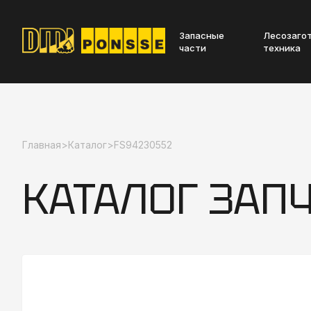
Запасные
Лесозаго
части
техника
Главная
>
Каталог
>
FS94230552
КАТАЛОГ ЗАП