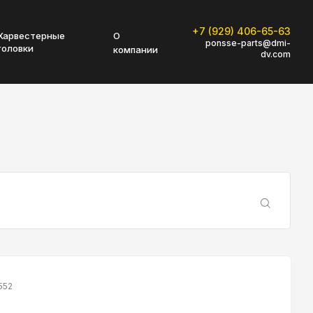
+7 (929) 406-65-63
Харвестерные
О
ponsse-parts@dmi-
головки
компании
dv.com
552