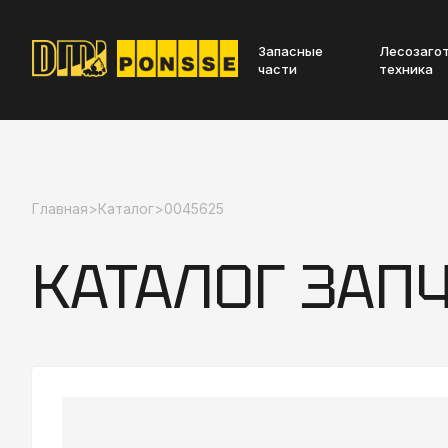
Запасные
Лесозаго
части
техника
Главная
>
Каталог
>
0045625
КАТАЛОГ ЗАП