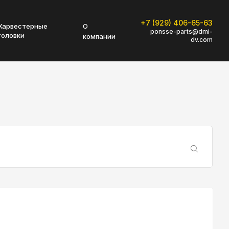
+7 (929) 406-65-63
Харвестерные
О
ponsse-parts@dmi-
головки
компании
dv.com